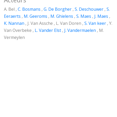
A. Bel ,
C. Bosmans
,
G. De Borgher
,
S. Deschouwer
,
S.
Eeraerts
,
M. Geeroms
,
M. Ghielens
,
S. Maes
,
J. Maes
,
K. Nannan
, J. Van Assche , L. Van Doren ,
S. Van keer
, Y.
Van Overbeke ,
L. Vander Elst
,
J. Vandermaelen
, M.
Vermeylen
Over ons
K.T. De Violier is een toneelkring uit Vilvoorde.
Ons steunen kan door uw aankopen te doen via
trooper.be