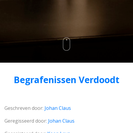
Begrafenissen Verdoodt
Geschreven door:
Johan Claus
Geregisseerd door:
Johan Claus