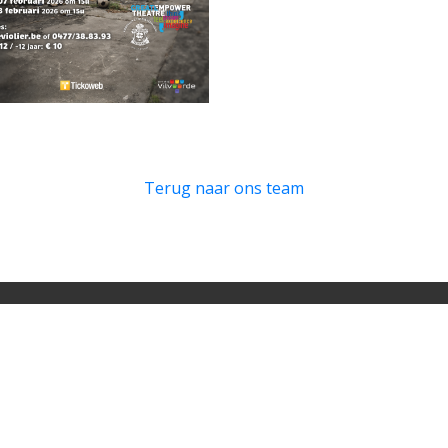
Terug naar ons team
Handige Links
de.
Ons team
Archief
 via trooper.be
Doe mee!