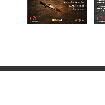
Over ons
K.T. De Violier is een toneelkring uit Vilvoor
Ons steunen kan door uw aankopen te doen